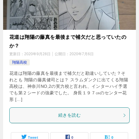
花道は翔陽の藤真を最後まで補欠だと思っていたの
か？
更新日：
2020年9月28日
公開日：
2020年7月6日
翔陽高校
花道は翔陽の藤真を最後まで補欠だと勘違いしていた？そ
れとも 翔陽の藤真健司とは？ スラムダンクに出てくる翔陽
高校は、神奈川NO,2の実力校と言われ、インターハイ予選
でも第２シードの強豪でした。 身長１９７㎝のセンター花
形 […]
続きを読む
Tweet
0
0