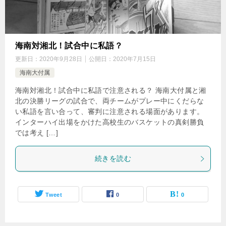
海南対湘北！試合中に私語？
更新日：
2020年9月28日
公開日：
2020年7月15日
海南大付属
海南対湘北！試合中に私語で注意される？ 海南大付属と湘
北の決勝リーグの試合で、両チームがプレー中にくだらな
い私語を言い合って、審判に注意される場面があります。
インターハイ出場をかけた高校生のバスケットの真剣勝負
では考え […]
続きを読む
Tweet
0
0