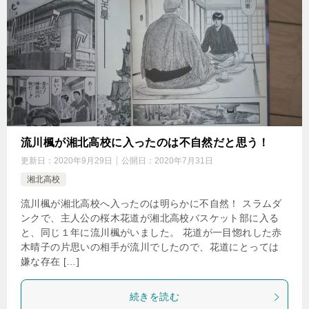
流川楓が湘北高校に入ったのは不自然だと思う！
更新日：
2020年9月29日
公開日：
2020年7月31日
湘北高校
流川楓が湘北高校へ入ったのは明らかに不自然！ スラムダ
ンクで、主人公の桜木花道が湘北高校バスケット部に入る
と、同じ１年に流川楓がいました。 花道が一目惚れした赤
木晴子の片思いの相手が流川でしたので、花道にとっては
嫌な存在 […]
続きを読む