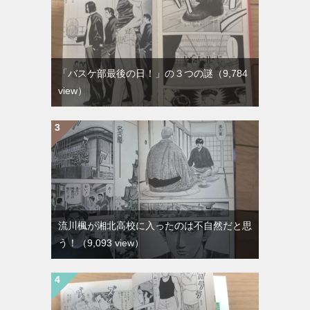
「バスケ部最後の日！」の３つの謎
（9,784
view）
流川楓が湘北高校に入ったのは不自然だと思
う！
（9,093 view）