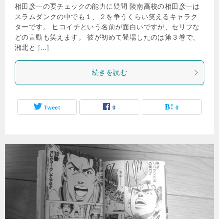
相田彦一の要チェックの能力に疑問 陵南高校の相田彦一は
スラムダンクの中でも１、２を争うくらい笑えるキャラク
ターです。 ヒコイチという名前が面白いですが、セリフな
どの言動も笑えます。 彼が初めて登場したのは第３巻で、
湘北と […]
続きを読む
Tweet
0
0